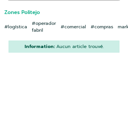
Zones Politejo
#operador
#logística
#comercial
#compras
mark
fabril
Information:
Aucun article trouvé.