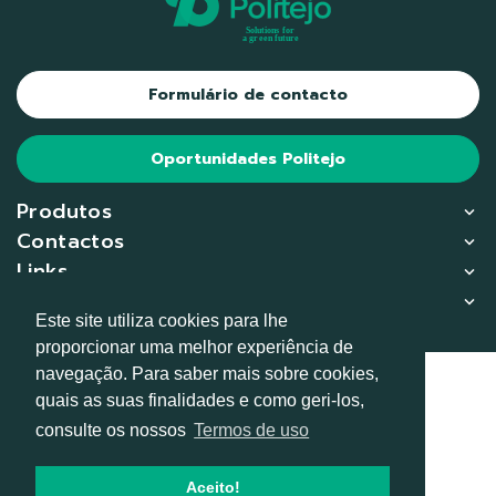
Formulário de contacto
Oportunidades Politejo
Produtos
Contactos
Links
Compliance
Este site utiliza cookies para lhe
proporcionar uma melhor experiência de
navegação. Para saber mais sobre cookies,
© 2026
quais as suas finalidades e como geri-los,
consulte os nossos
Termos de uso
RGPD
Termos de uso e privacidade
Aceito!
Condições gerais de venda