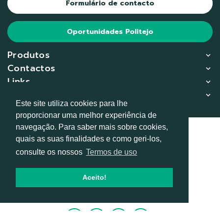
Formulário de contacto
Oportunidades Politejo
Produtos
Contactos
Links
Compliance
Este site utiliza cookies para lhe
proporcionar uma melhor experiência de
navegação. Para saber mais sobre cookies,
© 2026
quais as suas finalidades e como geri-los,
consulte os nossos
Termos de uso
RGPD
Termos de uso e privacidade
Aceito!
Condições gerais de venda
Canal de Denúncias